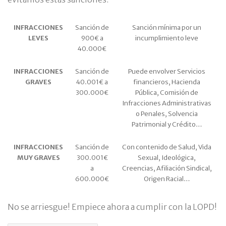
INFRACCIONES
Sanción de
Sanción mínima por un
LEVES
900€ a
incumplimiento leve
40.000€
INFRACCIONES
Sanción de
Puede envolver Servicios
GRAVES
40.001€ a
financieros, Hacienda
300.000€
Pública, Comisión de
Infracciones Administrativas
o Penales, Solvencia
Patrimonial y Crédito…
INFRACCIONES
Sanción de
Con contenido de Salud, Vida
MUY GRAVES
300.001€
Sexual, Ideológica,
a
Creencias, Afiliación Sindical,
600.000€
Origen Racial…
No se arriesgue! Empiece ahora a cumplir con la LOPD!