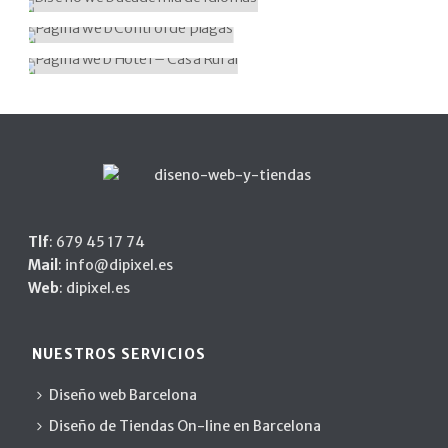
DISEÑO WEB ACADEMIA DE IDIOMAS
PÁGINA WEB CONTROL DE PLAGAS
3. Premium web
,
Diseño web
PÁGINA WEB HOTEL – CASA RURAL
3. Premium web
,
Diseño web
3. Premium web
,
Diseño web
Tlf
:
679 45 17 74
Mail
:
info@dipixel.es
Web
:
dipixel.es
NUESTROS SERVICIOS
Diseño web Barcelona
Diseño de Tiendas On-line en Barcelona