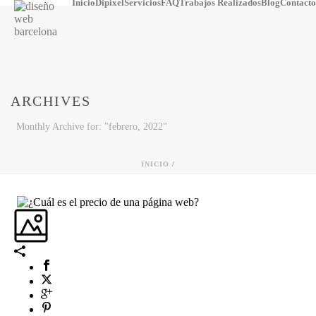
Inicio
Dipixel
Servicios
FAQ
Trabajos Realizados
Blog
Contacto
ARCHIVES
Monthly Archive for: "febrero, 2022"
INICIO
/