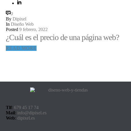
0
By
Dipixel
In
Diseño Web
Posted
9 febrero, 2022
¿Cuál es el precio de una página web?
READ MORE
Tlf
:
679 45 17 74
Mail
:
info@dipixel.es
Web
:
dipixel.es