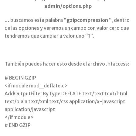
admin/options.php
… buscamos esta palabra “
gzipcompression
“, dentro
de las opciones y veremos un campo con valor cero que
tendremos que cambiar a valor uno “1”.
También puedes hacer esto desde el archivo .htaccess:
# BEGIN GZIP
<ifmodule mod_deflate.c>
AddOutputFilterByType DEFLATE text/text text/html
text/plain text/xml text/css application/x-javascript
application/javascript
</ifmodule>
# END GZIP