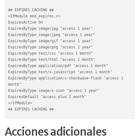
## EXPIRES CACHING ##

<IfModule mod_expires.c>

ExpiresActive On

ExpiresByType image/jpg "access 1 year"

ExpiresByType image/jpeg "access 1 year"

ExpiresByType image/gif "access 1 year"

ExpiresByType image/png "access 1 year"

ExpiresByType text/css "access 1 month"

ExpiresByType text/html "access 1 month"

ExpiresByType application/pdf "access 1 month"

ExpiresByType text/x-javascript "access 1 month"

ExpiresByType application/x-shockwave-flash "access 1 
month"

ExpiresByType image/x-icon "access 1 year"

ExpiresDefault "access plus 1 month"

</IfModule>

## EXPIRES CACHING ##
Acciones adicionales