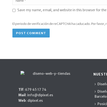
Save my name, email, and website in this browser for th
El periodo de verificación de reCAPTCHA ha caducado. Por favor, r
NUEST
Diseñ
Tlf
:
679 45 17 74
Diseñ
Mail
:
info@dipixel.es
Barcel
Web
:
dipixel.es
Posic