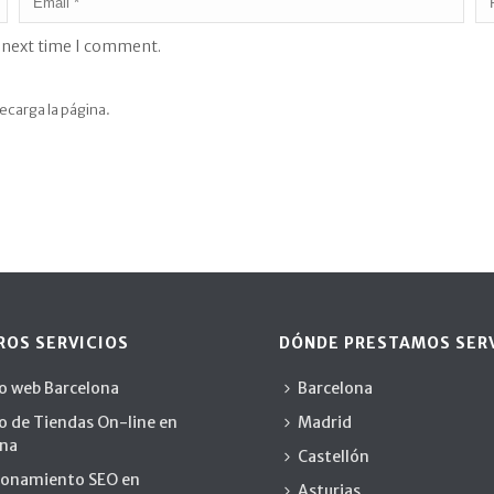
e next time I comment.
ecarga la página.
ROS SERVICIOS
DÓNDE PRESTAMOS SER
o web Barcelona
Barcelona
o de Tiendas On-line en
Madrid
ona
Castellón
ionamiento SEO en
Asturias