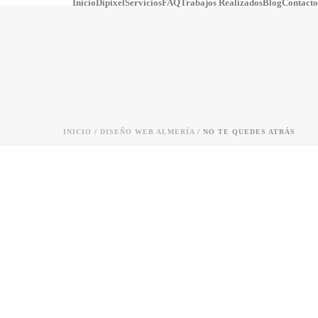
Inicio
Dipixel
Servicios
FAQ
Trabajos Realizados
Blog
Contacto
INICIO
/
DISEÑO WEB ALMERÍA
/ NO TE QUEDES ATRÁS