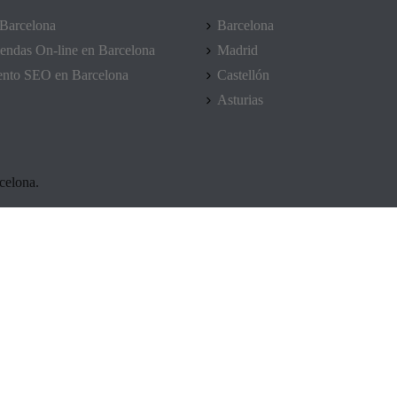
Barcelona
Barcelona
endas On-line en Barcelona
Madrid
ento SEO en Barcelona
Castellón
Asturias