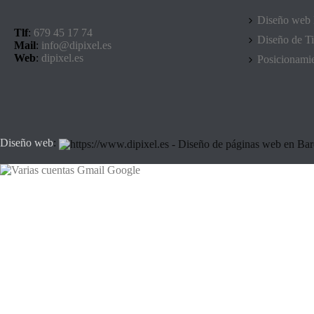
Diseño web 
Tlf
:
679 45 17 74
Diseño de Ti
Mail
:
info@dipixel.es
Web
:
dipixel.es
Posicionami
Diseño web
: